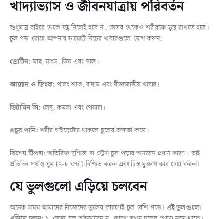
খাদ্যাভ্যাস ও জীবনযাত্রায় পরিবর্তন
শুধুমাত্র বাইরে থেকে যত্ন নিলেই হবে না, ভেতর থেকেও শরীরকে সুস্থ রাখতে হবে।
চুল পড়া রোধে আপনার ডায়েটে নিচের খাবারগুলো যোগ করুন:
প্রোটিন:
মাছ, মাংস, ডিম এবং ডাল।
আয়রন ও জিংক:
পালং শাক, বাদাম এবং বীজজাতীয় খাবার।
ভিটামিন সি:
লেবু, কমলা এবং পেয়ারা।
প্রচুর পানি:
শরীর হাইড্রেটেড থাকলে চুলের রুক্ষতা কমে।
বিশেষ টিপস:
অতিরিক্ত দুশ্চিন্তা বা স্ট্রেস চুল পড়ার অন্যতম প্রধান কারণ। তাই
প্রতিদিন পর্যাপ্ত ঘুম (৭-৮ ঘণ্টা) নিশ্চিত করুন এবং চিন্তামুক্ত থাকার চেষ্টা করুন।
যে ভুলগুলো এড়িয়ে চলবেন
অনেক সময় আমাদের নিজেদের ভুলের কারণেই চুল বেশি পড়ে।
এই ভুলগুলো
এড়িয়ে চলুন:
১. ভেজা চুল আঁচড়াবেন না, কারণ তখন চুলের গোড়া নরম থাকে।