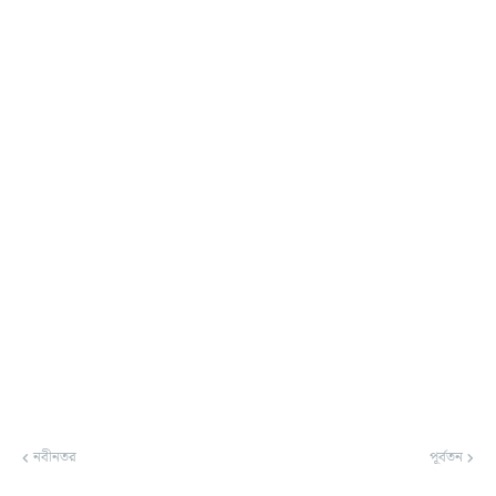
নবীনতর
পূর্বতন