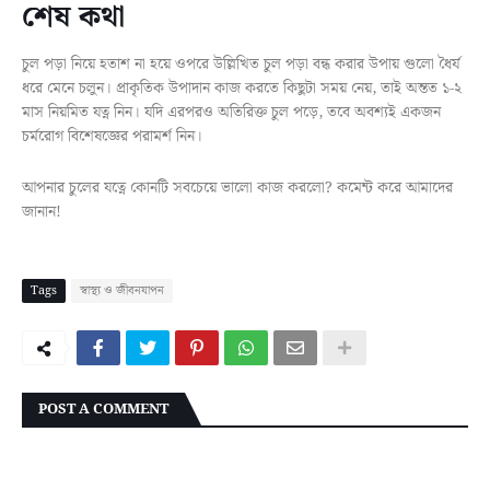
শেষ কথা
চুল পড়া নিয়ে হতাশ না হয়ে ওপরে উল্লিখিত চুল পড়া বন্ধ করার উপায় গুলো ধৈর্য
ধরে মেনে চলুন। প্রাকৃতিক উপাদান কাজ করতে কিছুটা সময় নেয়, তাই অন্তত ১-২
মাস নিয়মিত যত্ন নিন। যদি এরপরও অতিরিক্ত চুল পড়ে, তবে অবশ্যই একজন
চর্মরোগ বিশেষজ্ঞের পরামর্শ নিন।
আপনার চুলের যত্নে কোনটি সবচেয়ে ভালো কাজ করলো? কমেন্ট করে আমাদের
জানান!
Tags
স্বাস্থ্য ও জীবনযাপন
POST A COMMENT