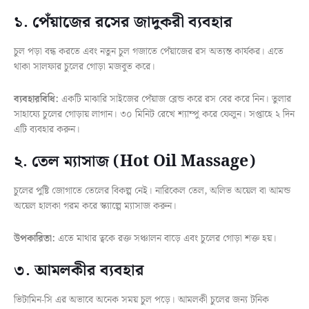
১. পেঁয়াজের রসের জাদুকরী ব্যবহার
চুল পড়া বন্ধ করতে এবং নতুন চুল গজাতে পেঁয়াজের রস অত্যন্ত কার্যকর। এতে
থাকা সালফার চুলের গোড়া মজবুত করে।
ব্যবহারবিধি:
একটি মাঝারি সাইজের পেঁয়াজ ব্লেন্ড করে রস বের করে নিন। তুলার
সাহায্যে চুলের গোড়ায় লাগান। ৩০ মিনিট রেখে শ্যাম্পু করে ফেলুন। সপ্তাহে ২ দিন
এটি ব্যবহার করুন।
২. তেল ম্যাসাজ (Hot Oil Massage)
চুলের পুষ্টি জোগাতে তেলের বিকল্প নেই। নারিকেল তেল, অলিভ অয়েল বা আমন্ড
অয়েল হালকা গরম করে স্ক্যাল্পে ম্যাসাজ করুন।
উপকারিতা:
এতে মাথার ত্বকে রক্ত সঞ্চালন বাড়ে এবং চুলের গোড়া শক্ত হয়।
৩. আমলকীর ব্যবহার
ভিটামিন-সি এর অভাবে অনেক সময় চুল পড়ে। আমলকী চুলের জন্য টনিক