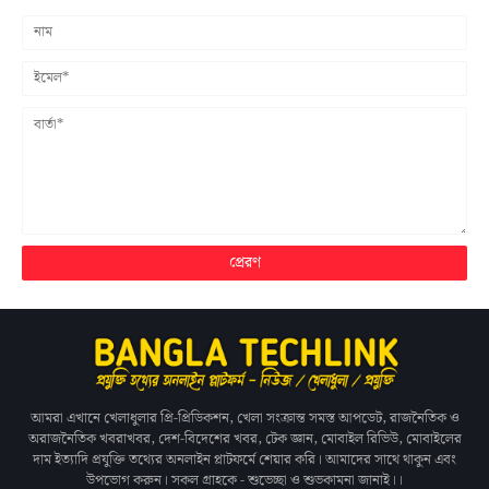
আমরা এখানে খেলাধুলার প্রি-প্রিডিকশন, খেলা সংক্রান্ত সমস্ত আপডেট, রাজনৈতিক ও
অরাজনৈতিক খবরাখবর, দেশ-বিদেশের খবর, টেক জ্ঞান, মোবাইল রিভিউ, মোবাইলের
দাম ইত্যাদি প্রযুক্তি তথ্যের অনলাইন প্লাটফর্মে শেয়ার করি। আমাদের সাথে থাকুন এবং
উপভোগ করুন। সকল গ্রাহকে - শুভেচ্ছা ও শুভকামনা জানাই।।