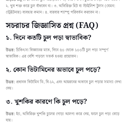
২. খুব শক্ত করে চুল বাঁধবেন না। ৩. অতিরিক্ত হিট বা স্টাইলিশ টুলস (যেমন:
স্ট্রেইটনার) ব্যবহার কমান। ৪. বারবার শ্যাম্পু পরিবর্তন করবেন না।
সচরাচর জিজ্ঞাসিত প্রশ্ন (FAQ)
১. দিনে কতটি চুল পড়া স্বাভাবিক?
উত্তর:
চিকিৎসা বিজ্ঞানের মতে, দিনে ৫০ থেকে ১০০টি চুল পড়া সম্পূর্ণ
স্বাভাবিক। এর বেশি পড়লে সতর্ক হওয়া প্রয়োজন।
২. কোন ভিটামিনের অভাবে চুল পড়ে?
উত্তর:
প্রধানত ভিটামিন ডি, বি-১২, এবং আয়রনের অভাবে চুল পড়ার সমস্যা দেখা
দেয়।
৩. খুশকির কারণে কি চুল পড়ে?
উত্তর:
হ্যাঁ, অতিরিক্ত খুশকি চুলের গোড়া আলগা করে দেয়, ফলে চুল পড়া বেড়ে
যায়।