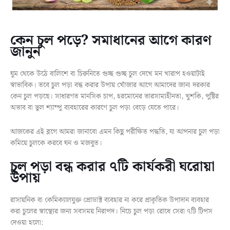
কেন চুল পড়ে? সমাধানের আগে কারণ
জানুন
ঘুম থেকে উঠে বালিশে বা চিরুনিতে গুচ্ছ গুচ্ছ চুল দেখে মন খারাপ হওয়াটাই
স্বাভাবিক। তবে চুল পড়া বন্ধ করার উপায় খোঁজার আগে আমাদের জানা দরকার
কেন চুল পড়ছে। সাধারণত মানসিক চাপ, হরমোনের ভারসাম্যহীনতা, খুশকি, পুষ্টির
অভাব বা ভুল শ্যাম্পু ব্যবহারের কারণে চুল পড়া বেড়ে যেতে পারে।
আজকের এই ব্লগে আমরা জানাবো এমন কিছু পরীক্ষিত পদ্ধতি, যা আপনার চুল পড়া
কমিয়ে চুলকে করবে ঘন ও মজবুত।
চুল পড়া বন্ধ করার ৭টি কার্যকরী ঘরোয়া
উপায়
রাসায়নিক বা কেমিক্যালযুক্ত প্রোডাক্ট ব্যবহার না করে প্রাকৃতিক উপাদান ব্যবহার
করা চুলের স্বাস্থ্যের জন্য সবসময় নিরাপদ। নিচে চুল পড়া রোধে সেরা ৭টি টিপস
দেওয়া হলো: